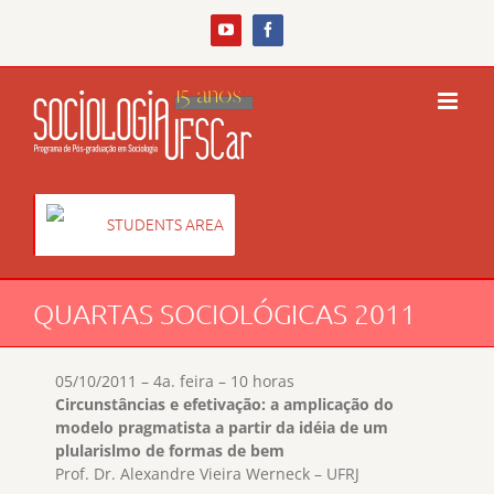
Skip
to
YouTube
Facebook
content
STUDENTS AREA
QUARTAS SOCIOLÓGICAS 2011
05/10/2011 – 4a. feira – 10 horas
Circunstâncias e efetivação: a amplicação do
modelo pragmatista a partir da idéia de um
plularislmo de formas de bem
Prof. Dr. Alexandre Vieira Werneck – UFRJ