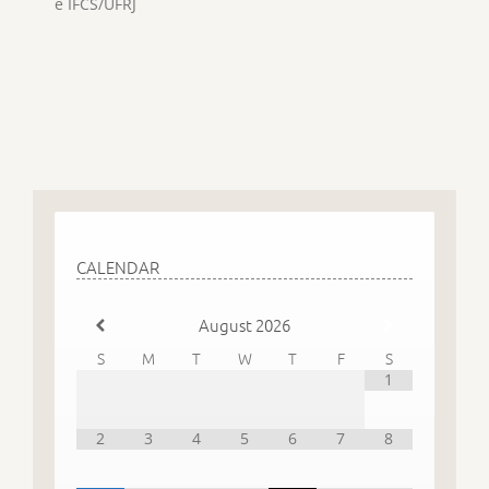
e IFCS/UFRJ
CALENDAR
August
2026
S
M
T
W
T
F
S
1
2
3
4
5
6
7
8