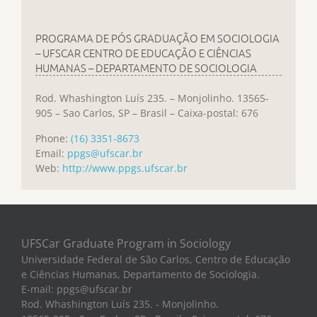
PROGRAMA DE PÓS GRADUAÇÃO EM SOCIOLOGIA
– UFSCAR CENTRO DE EDUCAÇÃO E CIÊNCIAS
HUMANAS – DEPARTAMENTO DE SOCIOLOGIA
Rod. Whashington Luís 235. – Monjolinho. 13565-
905 – Sao Carlos, SP – Brasil – Caixa-postal: 676
Phone:
(16) 3351-8673
Email:
ppgs@ufscar.br
Web:
http://www.ppgs.ufscar.br
UFSCar Graduate Program in Sociology
Universidade Federal de São Carlos, Centro de Educação
e Ciências Humanas, Departamento de Sociologia.
E-mail: ppgs@ufscar.br
Rod. Whashington Luís 235. - Monjolinho.