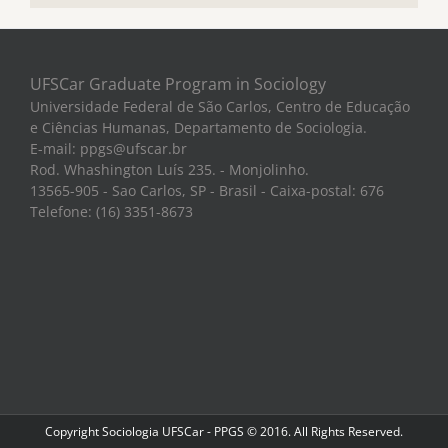
UFSCar Graduate Program in Sociology
Universidade Federal de São Carlos, Centro de Educação
e Ciências Humanas, Departamento de Sociologia.
E-mail: ppgs@ufscar.br
Rod. Whashington Luís 235. - Monjolinho.
13565-905 - Sao Carlos, SP - Brasil - Caixa-postal: 676
Telefone: (16) 3351-8673
Copyright Sociologia UFSCar - PPGS © 2016. All Rights Reserved.