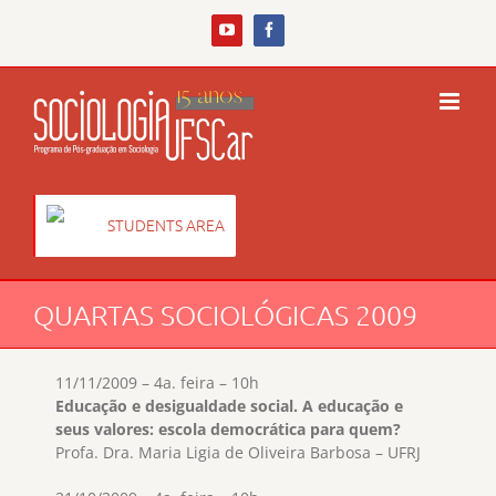
Skip
to
YouTube
Facebook
content
STUDENTS AREA
QUARTAS SOCIOLÓGICAS 2009
11/11/2009 – 4a. feira – 10h
Educação e desigualdade social. A educação e
seus valores: escola democrática para quem?
Profa. Dra. Maria Ligia de Oliveira Barbosa – UFRJ