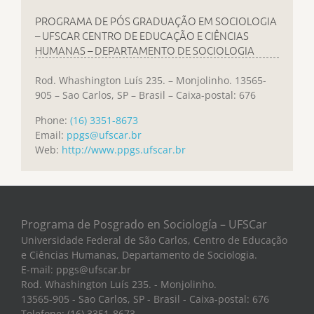
PROGRAMA DE PÓS GRADUAÇÃO EM SOCIOLOGIA
– UFSCAR CENTRO DE EDUCAÇÃO E CIÊNCIAS
HUMANAS – DEPARTAMENTO DE SOCIOLOGIA
Rod. Whashington Luís 235. – Monjolinho. 13565-
905 – Sao Carlos, SP – Brasil – Caixa-postal: 676
Phone:
(16) 3351-8673
Email:
ppgs@ufscar.br
Web:
http://www.ppgs.ufscar.br
Programa de Posgrado en Sociología – UFSCar
Universidade Federal de São Carlos, Centro de Educação
e Ciências Humanas, Departamento de Sociologia.
E-mail: ppgs@ufscar.br
Rod. Whashington Luís 235. - Monjolinho.
13565-905 - Sao Carlos, SP - Brasil - Caixa-postal: 676
Telefone: (16) 3351-8673