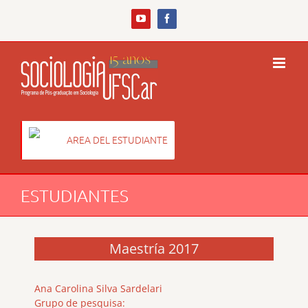
Skip
to
YouTube
Facebook
content
AREA DEL ESTUDIANTE
ESTUDIANTES
Maestría 2017
Ana Carolina Silva Sardelari
Grupo de pesquisa: