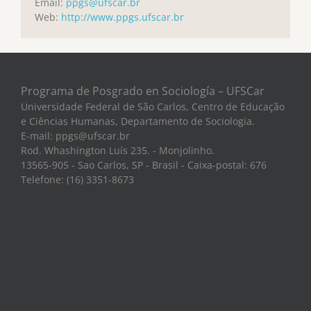
Email:
ppgs@ufscar.br
Web:
http://www.ppgs.ufscar.br
Programa de Posgrado en Sociología – UFSCar
Universidade Federal de São Carlos, Centro de Educação
e Ciências Humanas, Departamento de Sociologia.
E-mail: ppgs@ufscar.br
Rod. Whashington Luís 235. - Monjolinho.
13565-905 - Sao Carlos, SP - Brasil - Caixa-postal: 676
Telefone: (16) 3351-8673