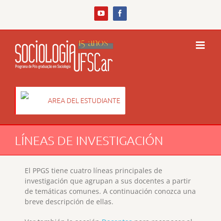
Skip
to
YouTube
Facebook
content
AREA DEL ESTUDIANTE
LÍNEAS DE INVESTIGACIÓN
El PPGS tiene cuatro líneas principales de
investigación que agrupan a sus docentes a partir
de temáticas comunes. A continuación conozca una
breve descripción de ellas.