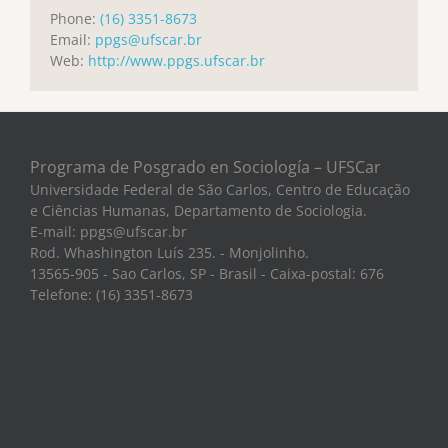
Phone:
(16) 3351-8673
Email:
ppgs@ufscar.br
Web:
http://www.ppgs.ufscar.br
Programa de Posgrado en Sociología – UFSCar
Universidade Federal de São Carlos, Centro de Educação
e Ciências Humanas, Departamento de Sociologia.
E-mail: ppgs@ufscar.br
Rod. Whashington Luís 235. - Monjolinho.
13565-905 - Sao Carlos, SP - Brasil - Caixa-postal: 676
Telefone: (16) 3351-8673