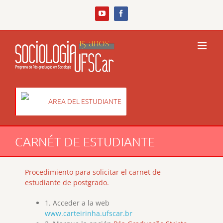
Skip
to
YouTube
Facebook
content
AREA DEL ESTUDIANTE
CARNÉT DE ESTUDIANTE
Procedimiento para solicitar el carnet de
estudiante de postgrado.
1. Acceder a la web
www.carteirinha.ufscar.br