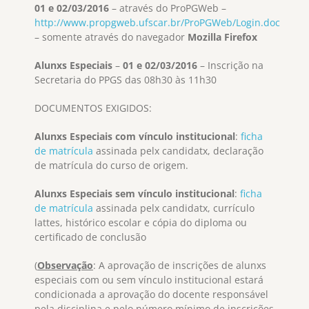
01 e 02/03/2016
– através do ProPGWeb –
http://www.propgweb.ufscar.br/ProPGWeb/Login.doc
– somente através do navegador
Mozilla Firefox
Alunxs Especiais
–
01 e 02/03/2016
– Inscrição na
Secretaria do PPGS das 08h30 às 11h30
DOCUMENTOS EXIGIDOS:
Alunxs Especiais com vínculo institucional
:
ficha
de matrícula
assinada pelx candidatx, declaração
de matrícula do curso de origem.
Alunxs Especiais sem vínculo institucional
:
ficha
de matrícula
assinada pelx candidatx, currículo
lattes, histórico escolar e cópia do diploma ou
certificado de conclusão
(
Observação
: A aprovação de inscrições de alunxs
especiais com ou sem vínculo institucional estará
condicionada a aprovação do docente responsável
pela disciplina e pelo número mínimo de inscrições