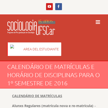
Skip
to
YouTube
Facebook
content
AREA DEL ESTUDIANTE
CALENDÁRIO DE MATRÍCULAS E
HORÁRIO DE DISCIPLINAS PARA O
1º SEMESTRE DE 2016
CALENDÁRIO DE MATRÍCULAS
Alunxs Regulares (matrícula nova e re-matrícula)
–