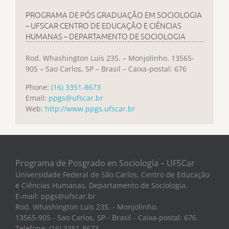
PROGRAMA DE PÓS GRADUAÇÃO EM SOCIOLOGIA
– UFSCAR CENTRO DE EDUCAÇÃO E CIÊNCIAS
HUMANAS – DEPARTAMENTO DE SOCIOLOGIA
Rod. Whashington Luís 235. – Monjolinho. 13565-
905 – Sao Carlos, SP – Brasil – Caixa-postal: 676
Phone:
(16) 3351-8673
Email:
ppgs@ufscar.br
Web:
http://www.ppgs.ufscar.br
Programa de Posgrado en Sociología – UFSCar
Universidade Federal de São Carlos, Centro de Educação
e Ciências Humanas, Departamento de Sociologia.
E-mail: ppgs@ufscar.br
Rod. Whashington Luís 235. - Monjolinho.
13565-905 - Sao Carlos, SP - Brasil - Caixa-postal: 676
Telefone: (16) 3351-8673