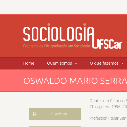
Skip
to
content
Home
Quem somos
O que fazemos
OSWALDO MARIO SERRA
Doutor em Ciências 
Chicago em 1996, 2
Currículo
Professor Titular S