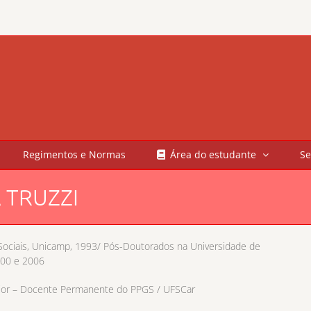
Regimentos e Normas
Área do estudante
Se
 TRUZZI
Sociais, Unicamp, 1993/ Pós-Doutorados na Universidade de
000 e 2006
enior – Docente Permanente do PPGS / UFSCar