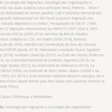
de Sociologia das Migrações, Sociologia das Organizações e
onal, nas quais publicou seus principais livros:
Patrícios – Sírios e
o; Italianidade no interior paulista; Café e Indústria; Memorial dos
migração Internacional em São Paulo
(coautor)
;
Imigração nas
e
Estudos Migratórios
(co editor). Pesquisador do IDESP (1990-
 do GT
Migrações Internacionais
da ANPOCS (1997-2000 e 2007-
ditora da UFSCar (2000-2016), Membro da
Red de Estudios
nticos
, sediada no CSIC, em Madri (2009-2018), Bolsista
 (desde 2000), Membro da Coordenação da Área de Ciências
da FAPESP (desde 2019). Palestrante convidado (Guest Speaker)
ty
(2018), na
Brown University
(2015), na
École des Hautes Études en
4), na
Universidad Nacional de
Cordoba
, Argentina (2013), na
reign Studies
(2012), na
Universidad de Salamanca
(2010), na
f Beirut
(2006), na
Université de Notre Dame
, Líbano (20060 e na
(1993). Em 2019 o
Arab-American National Museum
outorgou-me o
 Non-Fiction Award Winner
pelo livro
Syrian and Lebanese Patricios in
linois Press).
Cultura, Diferenças e Mobilidades
ção
: Sociologia das migrações e Sociologia das organizações