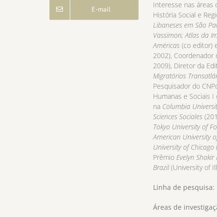
Interesse nas áreas 
E-mail
História Social e Regi
Libaneses em São Paul
Vassimon; Atlas da I
Américas
(co editor)
2002), Coordenador
2009), Diretor da E
Migratórios
Transatlá
Pesquisador do CNPq
Humanas e Sociais I 
na
Columbia Universi
Sciences Sociales
(201
Tokyo University of Fo
American University o
University of Chicago
Prêmio
Evelyn Shakir
Brazil
(University of Il
Linha de pesquisa:
Áreas de investiga