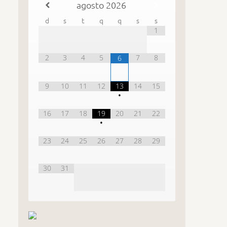
agosto
2026
d
s
t
q
q
s
s
1
2
3
4
5
7
8
6
9
10
11
12
13
14
15
•
16
17
18
19
20
21
22
•
23
24
25
26
27
28
29
30
31