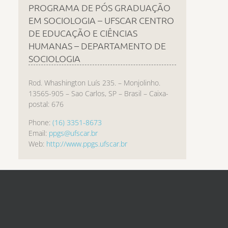
PROGRAMA DE PÓS GRADUAÇÃO
EM SOCIOLOGIA – UFSCAR CENTRO
DE EDUCAÇÃO E CIÊNCIAS
HUMANAS – DEPARTAMENTO DE
SOCIOLOGIA
Rod. Whashington Luís 235. – Monjolinho.
13565-905 – Sao Carlos, SP – Brasil – Caixa-
postal: 676
Phone:
(16) 3351-8673
Email:
ppgs@ufscar.br
Web:
http://www.ppgs.ufscar.br