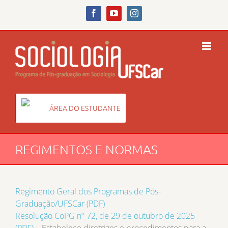
Skip
to
Facebook
YouTube
Instagram
content
ÁREA DO ESTUDANTE
REGIMENTOS E NORMAS
Regimento Geral dos Programas de Pós-
Graduação/UFSCar (PDF)
Resolução CoPG nº 72, de 29 de outubro de 2025
(PDF)
– Estabelece diretrizes e procedimentos para a