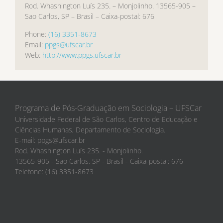
Rod. Whashington Luís 235. – Monjolinho. 13565-905 –
Sao Carlos, SP – Brasil – Caixa-postal: 676
Phone:
(16) 3351-8673
Email:
ppgs@ufscar.br
Web:
http://www.ppgs.ufscar.br
Programa de Pós-Graduação em Sociologia – UFSCar
Universidade Federal de São Carlos, Centro de Educação e
Ciências Humanas, Departamento de Sociologia.
E-mail: ppgs@ufscar.br
Rod. Whashington Luís 235. - Monjolinho.
13565-905 - Sao Carlos, SP - Brasil - Caixa-postal: 676
Telefone: (16) 3351-8673