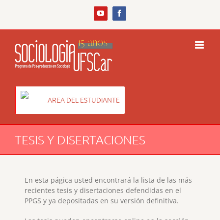
Skip
to
YouTube
Facebook
content
AREA DEL ESTUDIANTE
TESIS Y DISERTACIONES
En esta págica usted encontrará la lista de las más
recientes tesis y disertaciones defendidas en el
PPGS y ya depositadas en su versión definitiva.